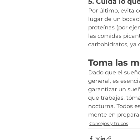
5. Cuida lo q
Por último, evita 
lugar de un bocadi
proteínas (por eje
las comidas picant
carbohidratos, ya
Toma las m
Dado que el sueño
general, es esenci
garantizar un sueñ
que trabajas, tóma
nocturna. Todos es
mente en preparac
Consejos y trucos