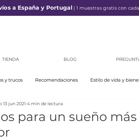
víos a España y Portugal
| 1 muestras gratis con cad
TIENDA
BLOG
PREGUNT
s y trucos
Recomendaciones
Estilo de vida y biene
o
13 jun 2021
4 min de lectura
jos para un sueño más
or