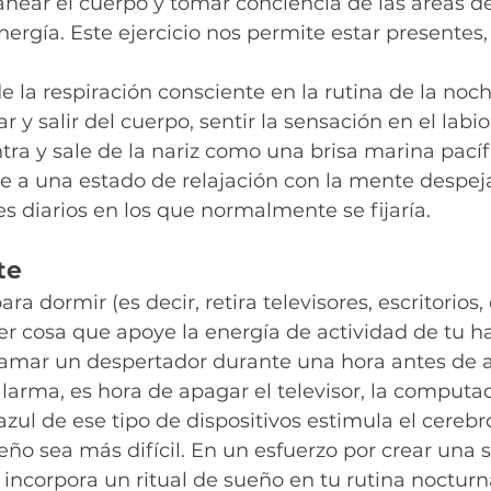
ear el cuerpo y tomar conciencia de las áreas de 
 energía. Este ejercicio nos permite estar presentes,
e la respiración consciente en la rutina de la noc
ar y salir del cuerpo, sentir la sensación en el labio
ntra y sale de la nariz como una brisa marina pacíf
te a una estado de relajación con la mente despej
es diarios en los que normalmente se fijaría.
te
ra dormir (es decir, retira televisores, escritorios
ier cosa que apoye la energía de actividad de tu ha
ramar un despertador durante una hora antes de a
arma, es hora de apagar el televisor, la computad
 azul de ese tipo de dispositivos estimula el cerebr
ueño sea más difícil. En un esfuerzo por crear una 
incorpora un ritual de sueño en tu rutina nocturna.