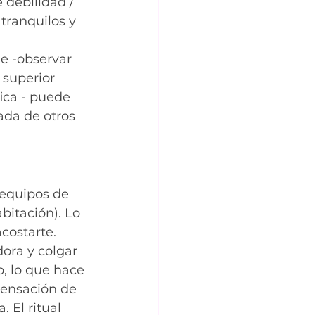
debilidad / 
 tranquilos y 
he -observar 
 superior 
ica - puede 
ada de otros 
, equipos de 
bitación). Lo 
costarte. 
ora y colgar 
o, lo que hace 
sensación de 
 El ritual 