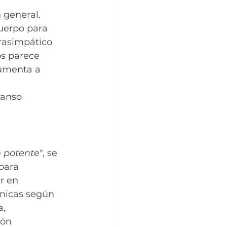
 general. 
uerpo para 
rasimpático 
s parece 
umenta a 
anso 
n potente
", se 
para 
r en 
cnicas según 
, 
ión 