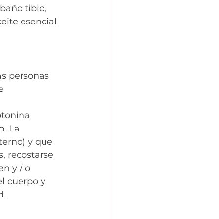
baño tibio, 
eite esencial 
as personas 
e 
otonina 
. La 
terno) y que 
, recostarse 
n y / o 
l cuerpo y 
d.