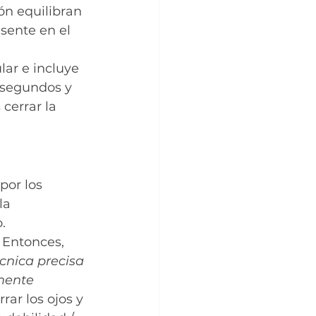
ón equilibran 
sente en el 
lar e incluye 
 segundos y 
cerrar la 
por los 
la 
.
 Entonces, 
cnica precisa 
mente 
ar los ojos y 