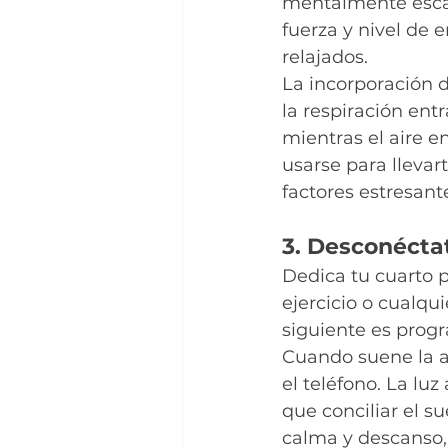
mentalmente escan
fuerza y ​​nivel de
relajados.
La incorporación d
la respiración entr
mientras el aire e
usarse para llevar
factores estresant
3. Desconécta
Dedica tu cuarto pa
ejercicio o cualqu
siguiente es prog
Cuando suene la al
el teléfono. La luz
que conciliar el s
calma y descanso, 