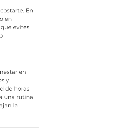
costarte. En 
o en 
 que evites 
o 
nestar en 
s y 
d de horas 
a una rutina 
jan la 