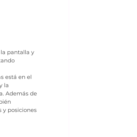
a pantalla y 
tando 
s está en el 
 la 
ida. Además de 
bién 
 y posiciones 