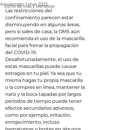
Actualizado:
1 mar 2023
Estilo de vida y bienestar
Las restricciones del 
confinamiento parecen estar 
disminuyendo en algunas áreas, 
pero si sales de casa, la OMS aún 
recomienda el uso de la mascarilla 
facial para frenar la propagación 
del COVID-19. 
Desafortunadamente, el uso de 
estas mascarillas puede causar 
estragos en tu piel. Ya sea que tu 
misma hagas tu propia mascarilla 
o la compres en línea, mantener la 
nariz y la boca tapadas por largos 
periodos de tiempo puede tener 
efectos secundarios adversos, 
como por ejemplo, irritación, 
enrojecimiento, incluso 
hematomas o brotes en algunos 