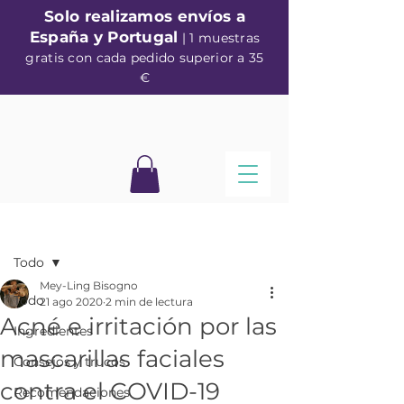
Solo realizamos envíos a
España y Portugal
| 1 muestras
gratis con cada pedido superior a 35
€
Entrada
Todo
Mey-Ling Bisogno
Todo
21 ago 2020
2 min de lectura
Acné e irritación por las
Ingredientes
mascarillas faciales
Consejos y trucos
contra el COVID-19
Recomendaciones