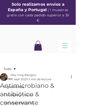
Solo realizamos envíos a
España y Portugal
| 1 muestras
gratis con cada pedido superior a 35
€
Entrada
Todo
Mey-Ling Bisogno
Todo
17 sept 2020
2 min de lectura
Antimicrobiano &
Ingredientes
antibiótico &
Consejos y trucos
conservante
Recomendaciones