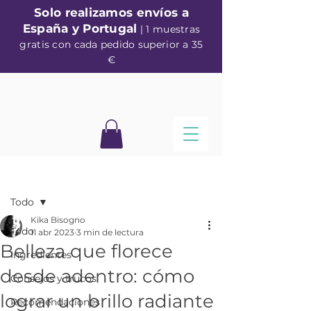
Solo realizamos envíos a
España y Portugal
| 1 muestras
gratis con cada pedido superior a 35
€
Entrada
Todo
Kika Bisogno
Todo
11 abr 2023
3 min de lectura
Belleza que florece
Ingredientes
desde adentro: cómo
Consejos y trucos
lograr un brillo radiante
Recomendaciones