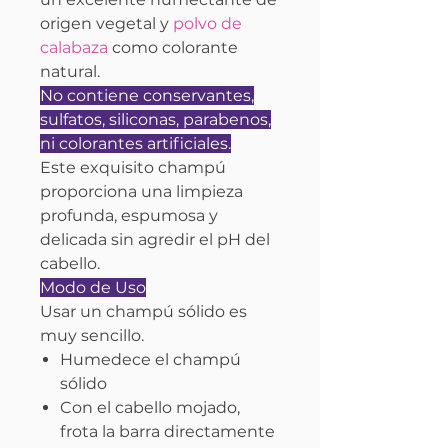
origen vegetal y
polvo de
calabaza
como colorante
natural.
No contiene conservantes,
sulfatos, siliconas, parabenos,
ni colorantes artificiales.
Este exquisito champú
proporciona una limpieza
profunda, espumosa y
delicada sin agredir el pH del
cabello.
Modo de Uso
Usar un champú sólido es
muy sencillo.
Humedece el champú
sólido
Con el cabello mojado,
frota la barra directamente