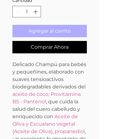
Cantidad
*
Agregar al carrito
Comprar Ahora
Delicado Champú para bebés
y pequeñines, elaborado con
suaves tensioactivos
biodegradables derivados del
aceite de coco, Provitamina
B5 - Pantenol
, que cuida la
salud del cuero cabelludo y
enriquecido con
Aceite de
Oliva y Escualano vegetal
(Aceite de Oliva)
,
propanediol
,
un excelente humectante de