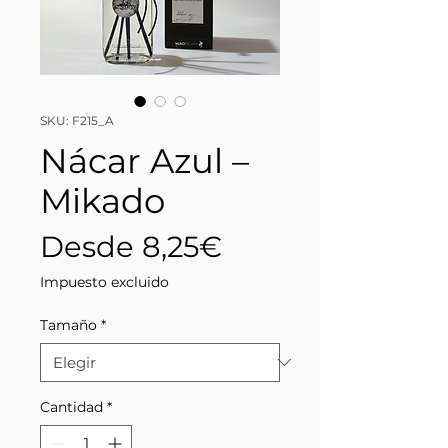
SKU: F215_A
Nácar Azul –
Mikado
Precio
Desde
8,25€
de
Impuesto excluido
oferta
Tamaño
*
Cantidad
*