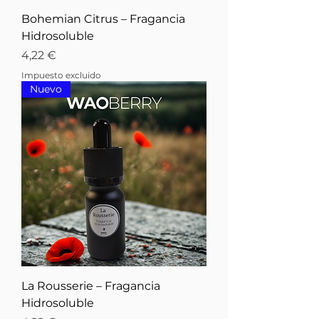
Bohemian Citrus – Fragancia
Hidrosoluble
Precio
4,22 €
Impuesto excluido
Nuevo
La Rousserie – Fragancia
Hidrosoluble