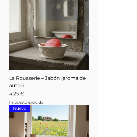
La Rousserie – Jabón (aroma de
autor)
Precio
4,25 €
Impuesto excluido
Nuevo