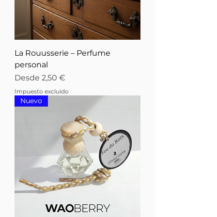
La Rouusserie – Perfume
personal
Precio de oferta
Desde
2,50 €
Impuesto excluido
Nuevo