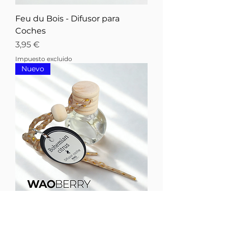
Feu du Bois - Difusor para
Coches
Precio
3,95 €
Impuesto excluido
Nuevo
Bohemian Citrus - Difusor para
Coches