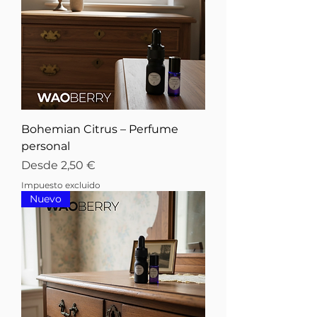
Bohemian Citrus – Perfume
personal
Precio de oferta
Desde
2,50 €
Impuesto excluido
Nuevo