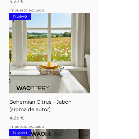
Precio
4,22 €
Impuesto excluido
Nuevo
Bohemian Citrus – Jabón
(aroma de autor)
Precio
4,25 €
Impuesto excluido
Nuevo