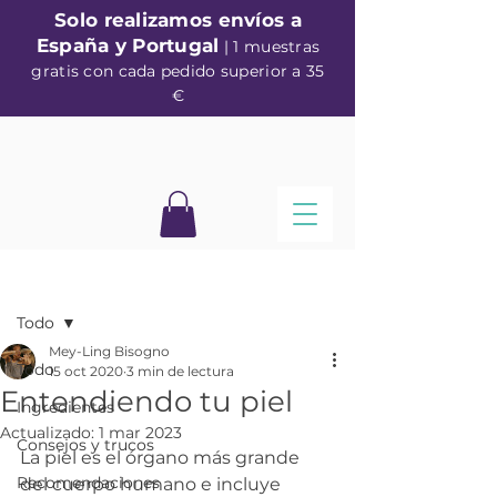
Solo realizamos envíos a
España y Portugal
| 1 muestras
gratis con cada pedido superior a 35
€
Entrada
Todo
Mey-Ling Bisogno
Todo
15 oct 2020
3 min de lectura
Entendiendo tu piel
Ingredientes
Actualizado:
1 mar 2023
Consejos y trucos
La piel es el órgano más grande 
Recomendaciones
del cuerpo humano e incluye 