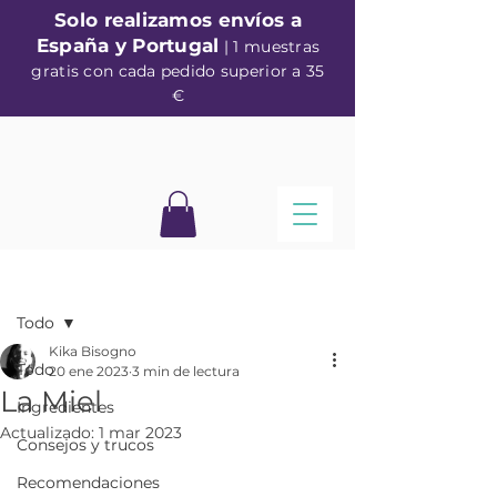
Solo realizamos envíos a
España y Portugal
| 1 muestras
gratis con cada pedido superior a 35
€
Entrada
Todo
Kika Bisogno
Todo
20 ene 2023
3 min de lectura
La Miel
Ingredientes
Actualizado:
1 mar 2023
Consejos y trucos
Recomendaciones