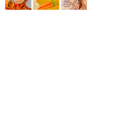
piel
miel
mascarilla
Ingredientes
Ver todo
Entradas recientes