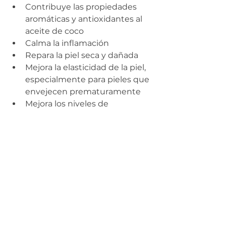
Contribuye las propiedades 
aromáticas y antioxidantes al 
aceite de coco
Calma la inflamación
Repara la piel seca y dañada
Mejora la elasticidad de la piel, 
especialmente para pieles que 
envejecen prematuramente
Mejora los niveles de 
hidratación en la piel
Protege la piel de los rayos UV
Mejora el crecimiento de las 
células de la piel
Estimula la circulación en la 
piel
Incrementa el crecimiento del 
cabello
TRIGLICÉRIDOS DE CADENA 
MEDIA