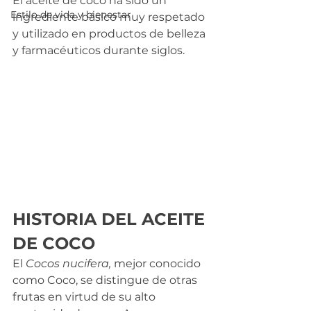
El aceite de coco ha sido un 
Estilo de vida y bienestar
ingrediente básico muy respetado 
y utilizado en productos de belleza 
y farmacéuticos durante siglos.
HISTORIA DEL ACEITE 
DE COCO
El 
Cocos nucifera,
 mejor conocido 
como Coco, se distingue de otras 
frutas en virtud de su alto 