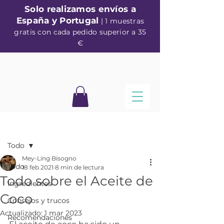
Solo realizamos envíos a
España y Portugal
| 1 muestras
gratis con cada pedido superior a 35
€
Entrada
Todo
Mey-Ling Bisogno
Todo
18 feb 2021
8 min de lectura
Todo sobre el Aceite de
Ingredientes
Coco
Consejos y trucos
Actualizado:
1 mar 2023
Recomendaciones