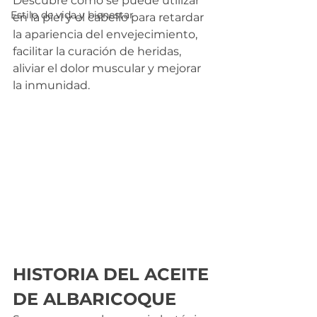
Descubre cómo se puede utilizar 
Estilo de vida y bienestar
en la piel y el cabello para retardar 
la apariencia del envejecimiento, 
facilitar la curación de heridas, 
aliviar el dolor muscular y mejorar 
la inmunidad.
HISTORIA DEL ACEITE 
DE ALBARICOQUE