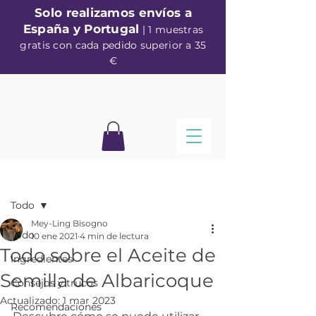
Solo realizamos envíos a
España y Portugal
| 1 muestras
gratis con cada pedido superior a 35
€
Entrada
Todo
Mey-Ling Bisogno
Todo
10 ene 2021
4 min de lectura
Todo sobre el Aceite de
Ingredientes
Semilla de Albaricoque
Consejos y trucos
Actualizado:
1 mar 2023
Recomendaciones