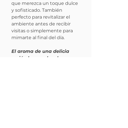
que merezca un toque dulce
y sofisticado. También
perfecto para revitalizar el
ambiente antes de recibir
visitas o simplemente para
mimarte al final del día.
El aroma de una delicia
recién horneada, ahora en
cada rincón de tu hogar.
Perfil olfativo
Familia:
Gourmand
Información
Intensidad:
Media / Alta
Género:
Unisex
Presentado en una botella
Temporada ideal:
Otoño -
Modo de uso
pulverizadora de plástico PET,
Invierno y noches frescas de
reciclable.
primavera
Mantenga el spray ambiental
100mls de formula (Agua,