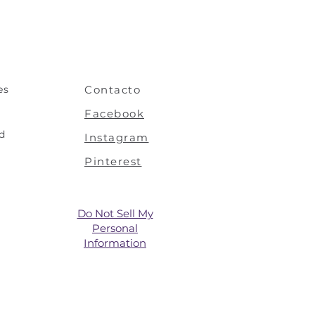
za esta operación cada vez que
r el aroma. Una vez agotado el
plaza el difusor por uno nuevo
l tapón.
sor alejado de niños y
es
Contacto
o con la cara, los ojos y los
Facebook
ad
Instagram
Pinterest
Do Not Sell My
Personal
Information