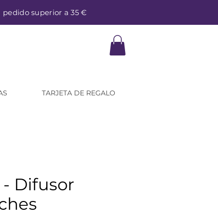
a pedido superior a 35 €
AS
TARJETA DE REGALO
 - Difusor
ches