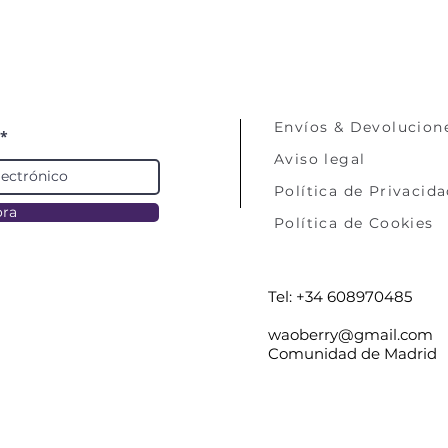
segundos. Reali
desees potencia
contenido, reem
y no reutilices e
Mantener el difu
mascotas.
Envíos & Devolucion
Evitar el contact
Aviso legal
textiles.
Política de Privacid
ora
Política de Cookies
Tel: +34 608970485
waoberry@gmail.com
Comunidad de Madrid