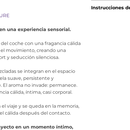
Botella de vidr
Género:
Unisex,
Instrucciones d
Peso con empaq
profundo y eleg
XURE
Estación ideal:
Desenroscar la m
la noche o ambi
cuidadosamente 
en una experiencia sensorial.
año
botellita de vidr
interior.
Pirámide olfativa
Volver a enrosca
r del coche con una fragancia cálida
tapa de madera e
el movimiento, creando una
Salida:
Cítricos,
asegurándote de
rt y seducción silenciosa.
almendra.
evitar cualquier
Corazón:
Geranio
Atar la botella al
zcladas se integran en el espacio
Fondo:
Geranio,
retrovisor de t
ela suave, persistente y
haya otros objet
 El aroma no invade: permanece.
del cordón de ma
golpear el crist
a cálida, íntima, casi corporal.
utilizar el ambi
retrovisor para 
l viaje y se queda en la memoria,
seguridad.
l cálida después del contacto.
Girar la botella
días, gira la bo
rayecto en un momento íntimo,
intensificar la 