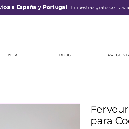
víos a España y Portugal
| 1 muestras gratis con cad
TIENDA
BLOG
PREGUNT
Ferveur
para Co