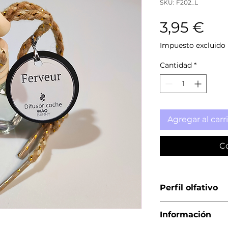
SKU: F202_L
Pre
3,95 €
Impuesto excluido
Cantidad
*
Agregar al carr
C
Perfil olfativo
Familia:
Orienta
Información
Intensidad:
Alta
persistente)