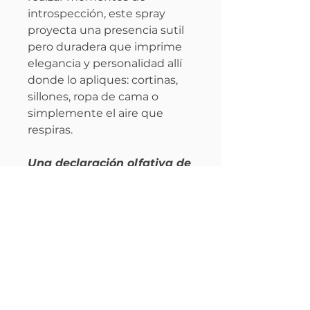
introspección, este spray
proyecta una presencia sutil
pero duradera que imprime
elegancia y personalidad allí
donde lo apliques: cortinas,
sillones, ropa de cama o
simplemente el aire que
respiras.
Una declaración olfativa de
poder, elegancia y
sofisticación urbana.
Perfil olfativo
Familia:
Cuero amaderada
Información
Intensidad:
Moderada - Alta
Género:
Unisex / Inclinación
Presentado en una botella
fmasculina