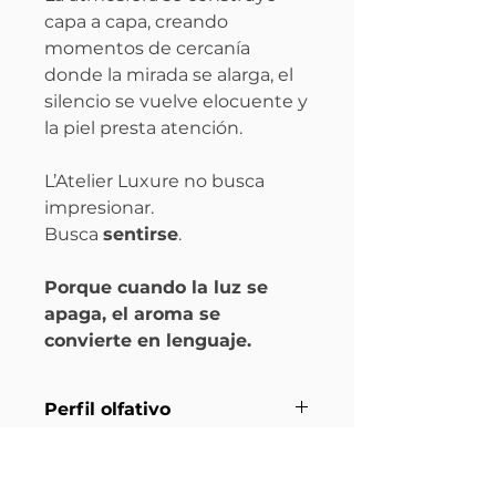
capa a capa, creando
momentos de cercanía
donde la mirada se alarga, el
silencio se vuelve elocuente y
la piel presta atención.
L’Atelier Luxure no busca
impresionar.
Busca
sentirse
.
Porque cuando la luz se
apaga, el aroma se
convierte en lenguaje.
Perfil olfativo
Familia:
Oriental especiada
Información
almizclada
Intensidad:
Alta (envolvente,