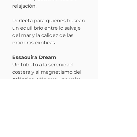
relajación.
Perfecta para quienes buscan
un equilibrio entre lo salvaje
del mar y la calidez de las
maderas exóticas.
Essaouira Dream
Un tributo a la serenidad
costera y al magnetismo del
Atlántico. Más que una vela:
una escapada sensorial hacia
un rincón mágico del mundo.
Perfil olfativo
Familia:
Amaderada aromática
Información
con matices marinos y
especiados