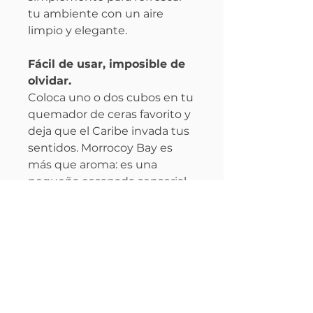
tu ambiente con un aire
limpio y elegante.
Fácil de usar, imposible de
olvidar.
Coloca uno o dos cubos en tu
quemador de ceras favorito y
deja que el Caribe invada tus
sentidos. Morrocoy Bay es
más que aroma: es una
pequeña escapada sensorial
cada vez que la enciendes.
Perfil olfativo
Familia:
Acuática frutal
Información
aromática
Intensidad:
Moderada