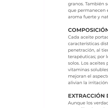
granos. También se
que permanecen en 
aroma fuerte y nat
COMPOSICIÓN
Cada aceite porta
características dis
penetración, al t
terapéuticas; por l
solos. Los aceite
vitaminas solubles
mejoran el aspecto
alivian la irritaci
EXTRACCIÓN 
Aunque los verdad