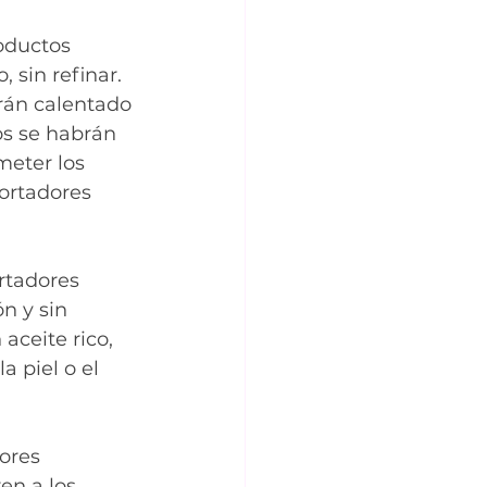
oductos 
 sin refinar. 
rán calentado 
os se habrán 
meter los 
portadores 
rtadores 
n y sin 
aceite rico, 
 piel o el 
ores 
en a los 