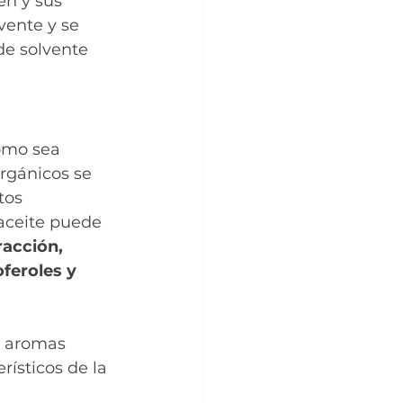
n y sus 
lvente y se 
de solvente 
cómo sea 
rgánicos se 
tos 
aceite puede 
acción, 
feroles y 
n aromas 
rísticos de la 