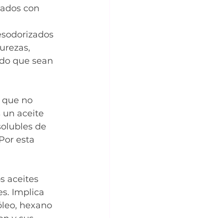
sados con 
esodorizados 
urezas, 
endo que sean 
s que no 
 un aceite 
olubles de 
Por esta 
s aceites 
s. Implica 
óleo, hexano 