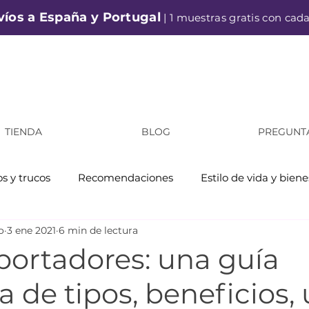
víos a España y Portugal
| 1 muestras gratis con cad
TIENDA
BLOG
PREGUNT
s y trucos
Recomendaciones
Estilo de vida y biene
o
3 ene 2021
6 min de lectura
portadores: una guía
a de tipos, beneficios, 