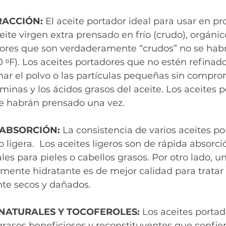
ACCIÓN: 
El aceite portador ideal para usar en pr
ite virgen extra prensado en frío (crudo), orgánico,
dores que son verdaderamente “crudos” no se hab
0 ᵒF). Los aceites portadores que no estén refinad
inar el polvo o las partículas pequeñas sin compro
aminas y los ácidos grasos del aceite. Los aceites 
se habrán prensado una vez.
 ABSORCIÓN:
 La consistencia de varios aceites po
ligera.  Los aceites ligeros son de rápida absorció
les para pieles o cabellos grasos. Por otro lado, un 
ente hidratante es de mejor calidad para tratar la
te secos y dañados.
NATURALES Y TOCOFEROLES: 
Los aceites portad
rasos beneficiosos y reconstituyentes que confier