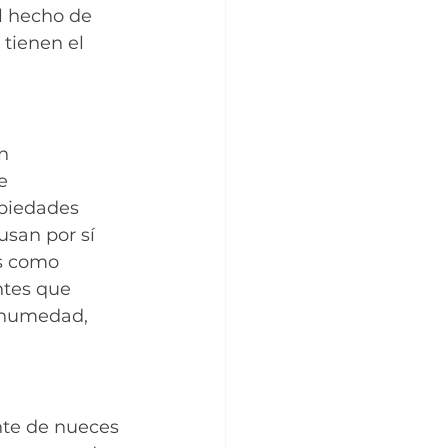
l hecho de 
tienen el 
n 
e 
piedades 
usan por sí 
s como 
ntes que 
n humedad, 
nte de nueces 