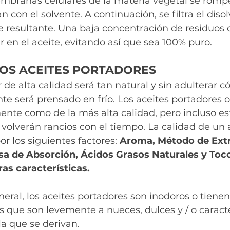
mbranas celulares de la materia vegetal se rompe
an con el solvente. A continuación, se filtra el diso
e resultante. Una baja concentración de residuos 
en el aceite, evitando así que sea 100% puro.
LOS ACEITES PORTADORES
 de alta calidad será tan natural y sin adulterar 
te será prensado en frío. Los aceites portadores o
te como de la más alta calidad, pero incluso es
volverán rancios con el tiempo. La calidad de un 
r los siguientes factores: 
Aroma, Método de Extr
sa de Absorción, Ácidos Grasos Naturales y Toco
tras características.
neral, los aceites portadores son inodoros o tiene
os que son levemente a nueces, dulces y / o caracte
la que se derivan.