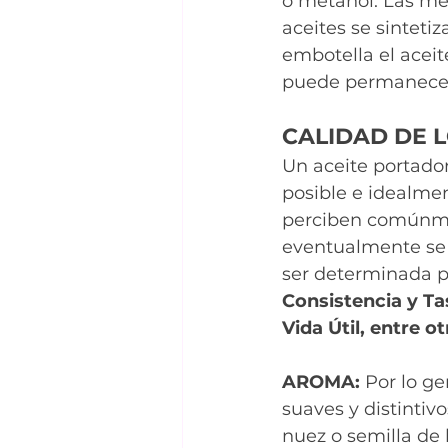
o metanol. Las me
aceites se sintetiz
embotella el aceit
puede permanecer 
CALIDAD DE 
Un aceite portador
posible e idealmen
perciben comúnmen
eventualmente se 
ser determinada po
Consistencia y Ta
Vida Útil, entre o
AROMA: 
Por lo ge
suaves y distintiv
nuez o semilla de 