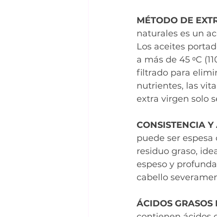
MÉTODO DE EXTR
naturales es un ace
Los aceites porta
a más de 45 ᵒC (11
filtrado para elim
nutrientes, las vit
extra virgen solo 
CONSISTENCIA Y
puede ser espesa o 
residuo graso, idea
espeso y profundam
cabello severamen
ÁCIDOS GRASOS 
contienen ácidos g