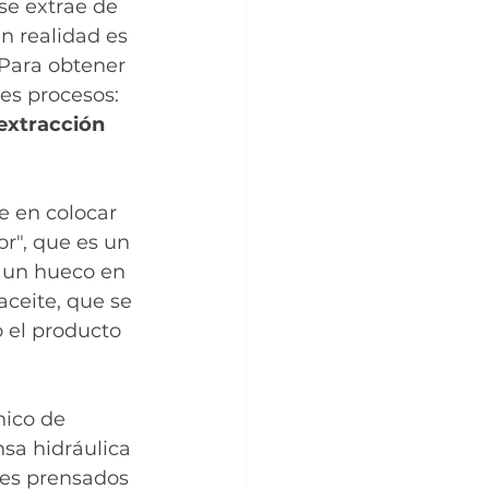
se extrae de 
en realidad es 
 Para obtener 
es procesos: 
extracción 
e en colocar 
r", que es un 
e un hueco en 
aceite, que se 
o el producto 
ico de 
nsa hidráulica 
tes prensados 