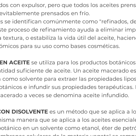
dos con expulsor, pero que todos los aceites pren
evitablemente prensados en frío. 
tes se identifican comúnmente como "refinados, d
ste proceso de refinamiento ayuda a eliminar imp
a textura, o estabiliza la vida útil del aceite, haci
ómicos para su uso como bases cosméticas.
EN ACEITE 
se utiliza para los productos botánico
idad suficiente de aceite. Un aceite macerado es
 como solvente para extraer las propiedades lipos
otánicos e infundir sus propiedades terapéuticas. 
macerado a veces se denomina aceite infundido.
CON DISOLVENTE 
es un método que se aplica a lo
isma manera que se aplica a los aceites esenciale
otánico en un solvente como etanol, éter de petr