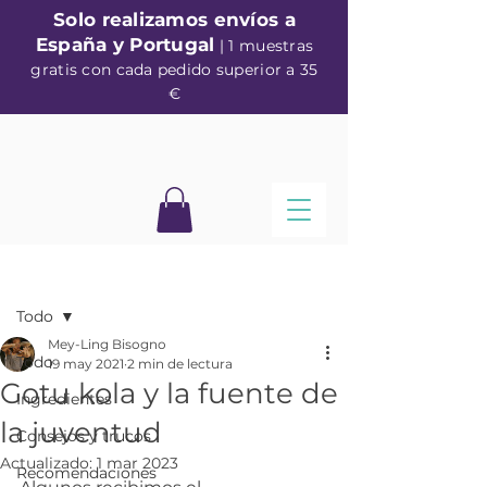
Solo realizamos envíos a
España y Portugal
| 1 muestras
gratis con cada pedido superior a 35
€
Entrada
Todo
Mey-Ling Bisogno
Todo
19 may 2021
2 min de lectura
Gotu kola y la fuente de
Ingredientes
la juventud
Consejos y trucos
Actualizado:
1 mar 2023
Recomendaciones