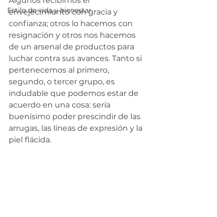
Algunos recibimos el 
Estilo de vida y bienestar
envejecimiento con gracia y 
confianza; otros lo hacemos con 
resignación y otros nos hacemos 
de un arsenal de productos para 
luchar contra sus avances. Tanto si 
pertenecemos al primero, 
segundo, o tercer grupo, es 
indudable que podemos estar de 
acuerdo en una cosa: sería 
buenísimo poder prescindir de las 
arrugas, las líneas de expresión y la 
piel flácida. 