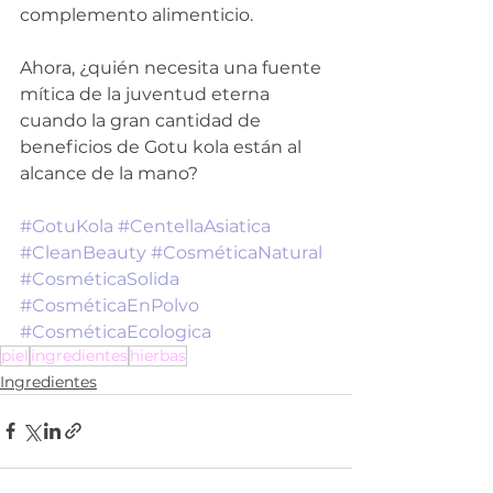
complemento alimenticio.
Ahora, ¿quién necesita una fuente 
mítica de la juventud eterna 
cuando la gran cantidad de 
beneficios de Gotu kola están al 
alcance de la mano? 
#GotuKola
#CentellaAsiatica
#CleanBeauty
#CosméticaNatural
#CosméticaSolida
#CosméticaEnPolvo
#CosméticaEcologica
piel
ingredientes
hierbas
Ingredientes