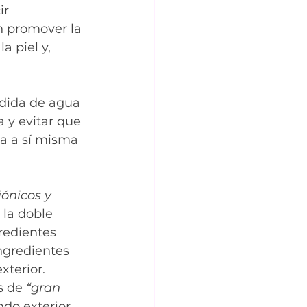
r 
n promover la 
a piel y, 
rdida de agua 
 y evitar que 
ra a sí misma 
ónicos y 
la doble 
redientes 
ngredientes 
xterior.
s de 
“gran 
do exterior. 