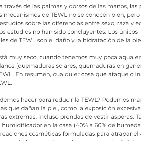
 través de las palmas y dorsos de las manos, las p
 Los mecanismos de TEWL no se conocen bien, pero
studios sobre las diferencias entre sexo, raza y e
os estudios no han sido concluyentes. Los únicos 
es de TEWL son el daño y la hidratación de la piel
stá muy seco, cuando tenemos muy poca agua en l
años (quemaduras solares, quemaduras en general
TEWL. En resumen, cualquier cosa que ataque o in
EWL.
odemos hacer para reducir la TEWL? Podemos ma
as que dañan la piel, como la exposición excesiva a
as extremas, incluso prendas de vestir ásperas. 
humidificador en la casa (40% a 60% de humedad 
creaciones cosméticas formuladas para atrapar el