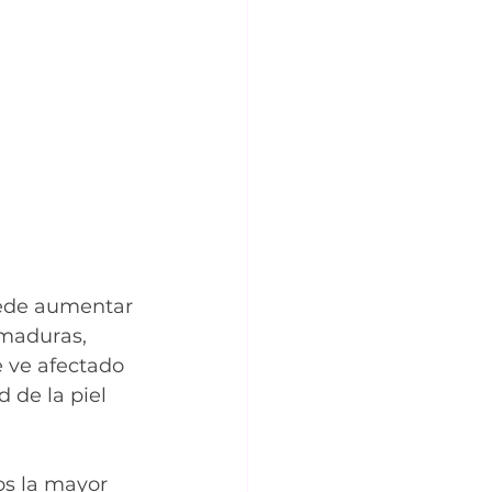
uede aumentar 
emaduras, 
e ve afectado 
 de la piel 
s la mayor 