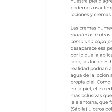
nuestra piel o ag
podemos usar limp
lociones y cremas 
Las cremas humec
mantecas u otros i
como una capa pr
desaparece esa pel
por lo que la apli
lado, las lociones
realidad podrían a
agua de la loción
propia piel. Como 
en la piel, el exc
más oclusivas que
la alantoína, que 
(Sábila) u otros po