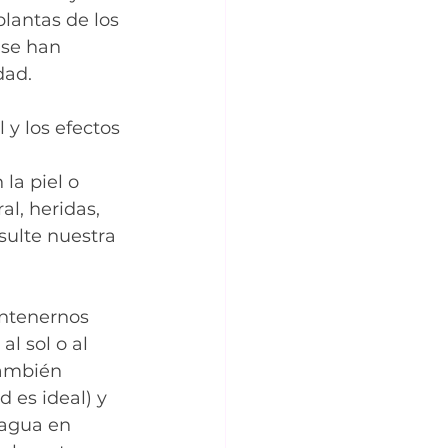
lantas de los 
 se han 
dad. 
 y los efectos 
a piel o 
, heridas, 
sulte nuestra 
ntenernos 
l sol o al 
También 
es ideal) y 
 agua en 