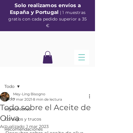
Solo realizamos envíos a
España y Portugal
| 1 muestras
gratis con cada pedido superior a 35
€
Entrada
Todo
Mey-Ling Bisogno
Todo
7 mar 2021
8 min de lectura
Todo sobre el Aceite de
Ingredientes
Oliva
Consejos y trucos
Actualizado:
1 mar 2023
Recomendaciones