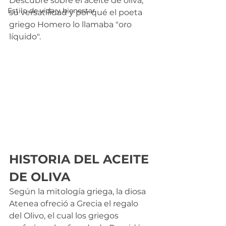
Descubre sobre el aceite de oliva, 
Estilo de vida y bienestar
su versatilidad y por qué el poeta 
griego Homero lo llamaba "oro 
líquido".
HISTORIA DEL ACEITE 
DE OLIVA
Según la mitología griega, la diosa 
Atenea ofreció a Grecia el regalo 
del Olivo, el cual los griegos 