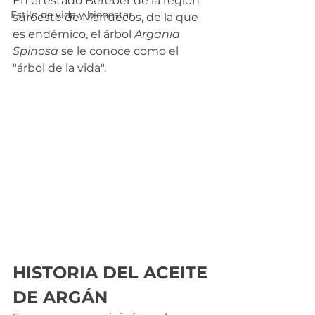
En el estado Bereber de la región 
Estilo de vida y bienestar
suroeste de Marruecos, de la que 
es endémico, el árbol 
Argania 
Spinosa
 se le conoce como el 
"árbol de la vida". 
HISTORIA DEL ACEITE 
DE ARGÁN