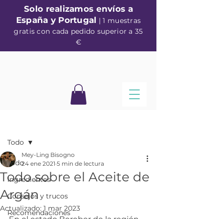
Solo realizamos envíos a
España y Portugal
| 1 muestras
gratis con cada pedido superior a 35
€
Entrada
Todo
Mey-Ling Bisogno
Todo
24 ene 2021
5 min de lectura
Todo sobre el Aceite de
Ingredientes
Argán
Consejos y trucos
Actualizado:
1 mar 2023
Recomendaciones